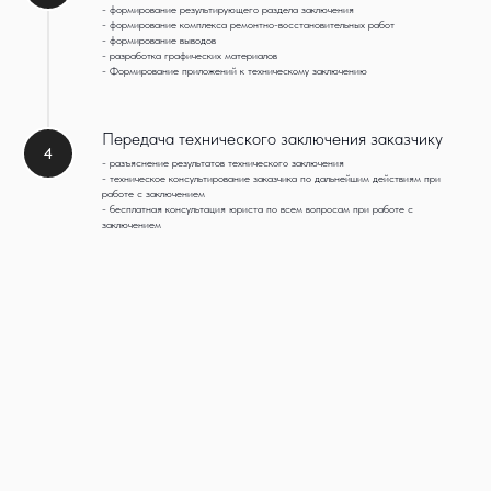
- формирование результирующего раздела заключения
- формирование комплекса ремонтно-восстановительных работ
- формирование выводов
- разработка графических материалов
- Формирование приложений к техническому заключению
Передача технического заключения заказчику
4
- разъяснение результатов технического заключения
- техническое консультирование заказчика по дальнейшим действиям при
работе с заключением
- бесплатная консультация юриста по всем вопросам при работе с
заключением