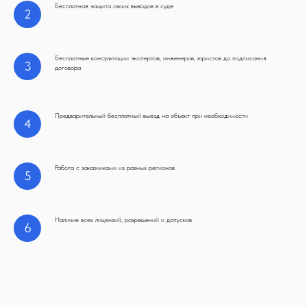
Бесплатная защита своих выводов в суде
2
Бесплатные консультации экспертов, инженеров, юристов до подписания
3
договора
Предварительный бесплатный выезд на объект при необходимости
4
Работа с заказчиками из разных регионов
5
Наличие всех лицензий, разрешений и допусков
6