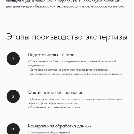
эксплуатации, а также какие мероприятия необходимо выполнить
для дальнейшей безопасной эксплуатации и целесообразна ли она
Этапы производства экспертизы
Подготовительный этап
1
- Ознакомление с объектом и изучение предоставленной технической
документиции
- Согласование комплекса работ при производстве экспертизы
- Согласование и назначение даты и времени фактического обследования
Фактическое обследование
2
- Обследование объекта в соответствии с технически заданием (фиксация
дефектов, фотографирование дефектов)
- Составление акта технического осмотра
Камеральная обработка данных
3
- Формирование общих сведений