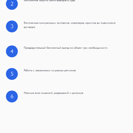
Бесплатная защита своих выводов в суде
2
Бесплатные консультации экспертов, инженеров, юристов до подписания
3
договора
Предварительный бесплатный выезд на объект при необходимости
4
Работа с заказчиками из разных регионов
5
Наличие всех лицензий, разрешений и допусков
6