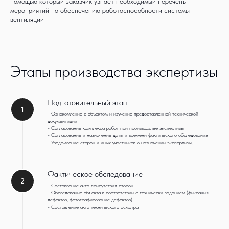
помощью который заказчик узнает необходимый перечень
мероприятий по обеспечению работоспособности системы
вентиляции
Этапы производства экспертизы
Подготовительный этап
1
- Ознакомление с объектом и изучение предоставленной технической
документиции
- Согласование комплекса работ при производстве экспертизы
- Согласование и назначение даты и времени фактического обследования
- Уведомление сторон и иных участников о назначении экспертизы.
Фактическое обследование
2
- Составление акта присутствия сторон
- Обследование объекта в соответствии с технически заданием (фиксация
дефектов, фотографирование дефектов)
- Составление акта технического осмотра