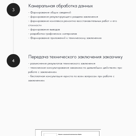
Камеральная обработка данных
3
- Формирование общих сведений
- формирование результирующего раздела заключения
- формирование комплекса ремонтно-восстановительных работ и его
стоимости
- формирование выводов
- разработка графических материалов
- Формирование приложений к техническому заключению
Передача технического заключения заказчику
4
- разъяснение результатов технического заключения
- техническое консультирование заказчика по дальнейшим действиям при
работе с заключением
- бесплатная консультация юриста по всем вопросам при работе с
заключением