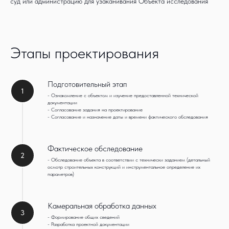
суд или администрацию для узаканивания Объекта исследования
Этапы проектирования
Подготовительный этап
1
- Ознакомление с объектом и изучение предоставленной технической
документации
- Согласование задания на проектирование
- Согласование и назначение даты и времени фактического обследования
Фактическое обследование
2
- Обследование объекта в соответствии с технически заданием (детальный
осмотр строительных конструкций и инструментальное определение их
параметров)
Камеральная обработка данных
3
- Формирование общих сведений
- Разработка проектной документации