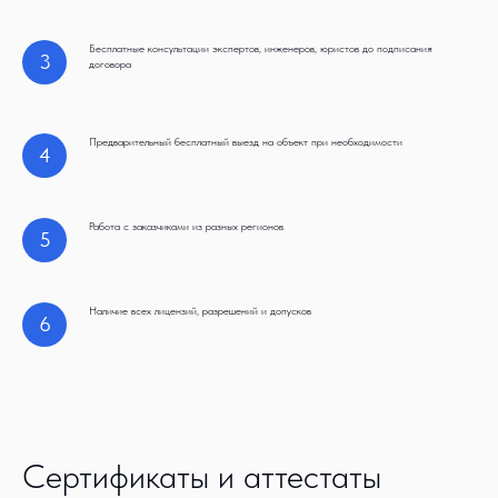
Бесплатные консультации экспертов, инженеров, юристов до подписания
3
договора
Предварительный бесплатный выезд на объект при необходимости
4
Работа с заказчиками из разных регионов
5
Наличие всех лицензий, разрешений и допусков
6
Сертификаты и аттестаты